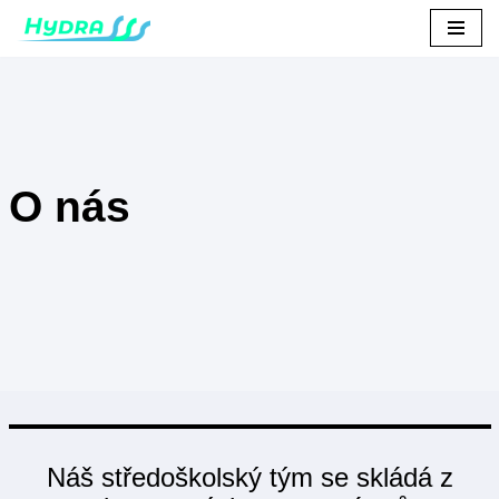
Přeskočit
na
obsah
O nás
Náš středoškolský tým se skládá z