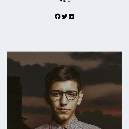
Řidič